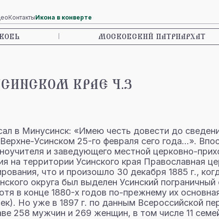
део
Контакты
Икона в конверте
КОВЬ
|
МОСКОВСКИЙ ПАТРИАРХАТ
УСИНСКОМ КРАЕ Ч.3
сал в Минусинск: «Имею честь довести до сведен
Верхне-Усинском 25-го февраля сего года…». Впо
оноучителя и заведующего местной церковно-прих
ния на территории Усинского края Православная ц
ования, что и произошло 30 декабря 1885 г., ко
нского округа был выделен Усинский пограничный 
отя в конце 1880-х годов по-прежнему их основна
ек). Но уже в 1897 г. по данным Всероссийской п
таве 258 мужчин и 269 женщин, в том числе 11 семе