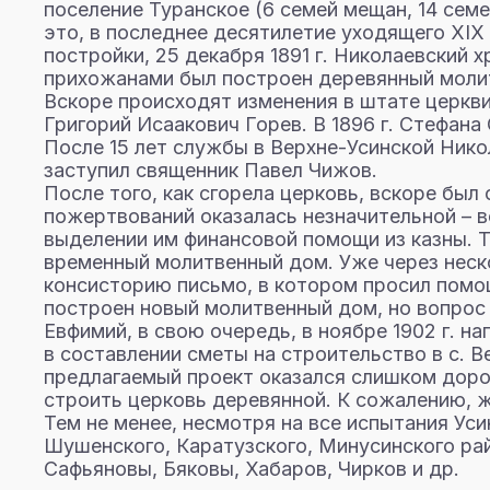
поселение Туранское (6 семей мещан, 14 семе
это, в последнее десятилетие уходящего XIX
постройки, 25 декабря 1891 г. Николаевский х
прихожанами был построен деревянный молит
Вскоре происходят изменения в штате церкви
Григорий Исаакович Горев. В 1896 г. Стефан
После 15 лет службы в Верхне-Усинской Никол
заступил священник Павел Чижов.
После того, как сгорела церковь, вскоре был
пожертвований оказалась незначительной – вс
выделении им финансовой помощи из казны. Т
временный молитвенный дом. Уже через неско
консисторию письмо, в котором просил помощ
построен новый молитвенный дом, но вопрос 
Евфимий, в свою очередь, в ноябре 1902 г. 
в составлении сметы на строительство в с. 
предлагаемый проект оказался слишком доро
строить церковь деревянной. К сожалению, ж
Тем не менее, несмотря на все испытания Ус
Шушенского, Каратузского, Минусинского рай
Сафьяновы, Бяковы, Хабаров, Чирков и др.