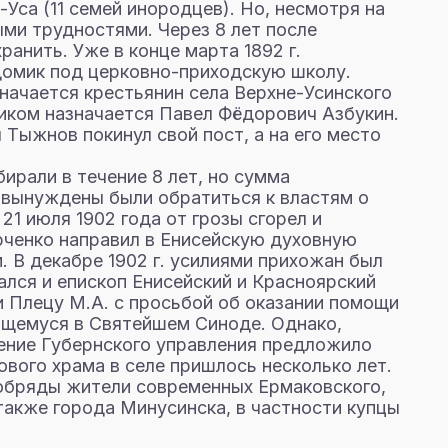
-Уса (11 семей инородцев). Но, несмотря на
ыми трудностями. Через 8 лет после
ранить. Уже в конце марта 1892 г.
домик под церковно-приходскую школу.
значается крестьянин села Верхне-Усинского
щиком назначается Павел Фёдорович Азбукин.
 Тыжнов покинул свой пост, а на его место
бирали в течение 8 лет, но сумма
не вынуждены были обратиться к властям о
1 июля 1902 года от грозы сгорел и
рченко направил в Енисейскую духовную
 В декабре 1902 г. усилиями прихожан был
ался и епископ Енисейский и Красноярский
и Плецу М.А. с просьбой об оказании помощи
еющемуся в Святейшем Синоде. Однако,
ление Губернского управления предложило
вого храма в селе пришлось несколько лет.
и обряды жители современных Ермаковского,
также города Минусинска, в частности купцы