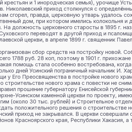
й крестьян и 1 инородческая семья), урочище Усть
 в. Николаевский приход столкнулся с определённ
рам сгорел, правда, церковную утварь удалось сох
венный дом, при котором имелись колокольня и 
. На должность церковного старосты в 1895 г. на
а Суховского переводят в другой приход и псалом
аевской церкви, в апреле 1899 г. священник Павел
 организован сбор средств на постройку новой. Со
его 1788 руб. 28 коп, поэтому в 1901 г. прихожа
акая помощь стала особенно востребована, когда 2
лько дней Усинский пограничный начальник И. Ха
и у Его Преосвященства в постройке нового храм.
о строительстве нового храма с повестки не сним
направил прошение губернатору Енисейской губерни
Верхне-Усинском каменной церкви по проекту, им
гим (около 30 тыс. рублей) и Строительное отде
дать положительного решения о строительстве но
инский приход не закрывался. В церкви совершал
онов Красноярского края, Республики Хакасия, а 