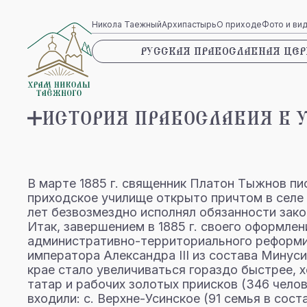
Никола Таежный
Архипастырь
О приходе
Фото и ви
РУССКАЯ ПРАВОСЛАВНАЯ ЦЕР
ИСТОРИЯ ПРАВОСЛАВИЯ В 
В марте 1885 г. священник Платон Тыжнов пи
приходское училище открыто причтом в селе 
лет безвозмездно исполнял обязанности зак
Итак, завершением в 1885 г. своего оформле
административно-территориального реформир
императора Александра III из состава Минуси
крае стало увеличиваться гораздо быстрее, х
татар и рабочих золотых приисков (346 челов
входили: с. Верхне-Усинское (91 семья в сос