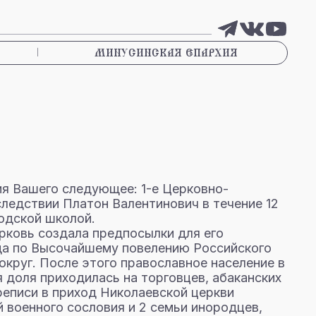
|
МИНУСИНСКАЯ ЕПАРХИЯ
ия Вашего следующее: 1-е Церковно-
следствии Платон Валентинович в течение 12
одской школой.
ерковь создала предпосылки для его
гда по Высочайшему повелению Российского
округ. После этого православное население в
я доля приходилась на торговцев, абаканских
ереписи в приход Николаевской церкви
й военного сословия и 2 семьи инородцев,