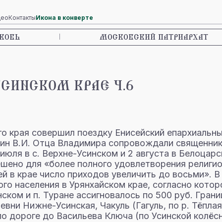
део
Контакты
Икона в конверте
КОВЬ
|
МОСКОВСКИЙ ПАТРИАРХАТ
УСИНСКОМ КРАЕ Ч.6
ого края совершил поездку Енисейский епархиальн
ин В.И. Отца Владимира сопровождали священник 
июля в с. Верхне-Усинском и 2 августа в Белоцарс
ешено для «более полного удовлетворения религи
й в крае число приходов увеличить до восьми». 
 населения в Урянхайском крае, согласно которой
нском и п. Туране ассигновалось по 500 руб. Гра
ни Нижне-Усинская, Чакуль (Гагуль, по р. Тёплая 
 по дороге до Васильева Ключа (по Усинской колёс