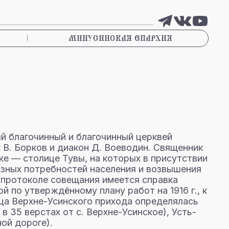
|
МИНУСИНСКАЯ ЕПАРХИЯ
ый благочинный и благочинный церквей
В. Борков и диакон Д. Воеводин. Священник
ке — столице Тувы, на которых в присутствии
озных потребностей населения и возвышения
В протоколе совещания имеется справка
 по утверждённому плану работ на 1916 г., к
ница Верхне-Усинского прихода определялась
в 35 верстах от с. Верхне-Усинское), Усть-
ной дороге).