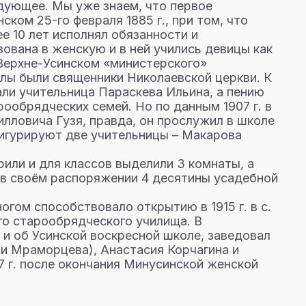
едующее. Мы уже знаем, что первое
ком 25-го февраля 1885 г., при том, что
е 10 лет исполнял обязанности и
ована в женскую и в ней учились девицы как
. Верхне-Усинском «министерского»
лы были священники Николаевской церкви. К
али учительница Параскева Ильина, а пению
рообрядческих семей. Но по данным 1907 г. в
илловича Гузя, правда, он прослужил в школе
а фигурируют две учительницы – Макарова
рили и для классов выделили 3 комнаты, а
 в своём распоряжении 4 десятины усадебной
гом способствовало открытию в 1915 г. в с.
го старообрядческого училища. В
 и об Усинской воскресной школе, заведовал
ли Мраморцева), Анастасия Корчагина и
7 г. после окончания Минусинской женской