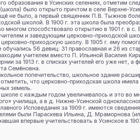
ого образования в Усинских селениях, отметим сл
школа) было открыто причтом в селе Верхне-Усинс
щё не было, а первый священник П.В. Тыжнов боле
одской школой. В 1900 г. эта школа была преобраз
во многом способствовало открытию в 1901 г. в с
оучителем и заведующим церковно-приходской шко
л церковно-приходскую школу. В 1905 г. ему помог
 обучались 56 девиц: 31 православная и 26 из ста
ы находим учителем вместо П. Ильиной Василия Кир
рнии за 1913 г. в списках учителей его уже нет, 
та Семёновна.
 школьное попечительство, школьное здание расши
 отметить, что церковно-приходская школа имела
ных земель.
школе с каждым годом увеличивалось и это во мно
го» училища, а в д. Нижне-Усинской одноклассно
авного Исповедания за 1909 г. имеются сведения
телями были Параскева Ильина, Д. Мраморнова (и
авшая впервые учительствовать в Усинское в 190