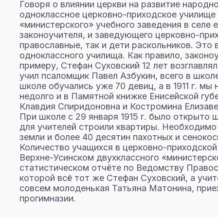
Говоря о влиянии церкви на развитие народн
одноклассное церковно-приходское училище (
«министерского» учебного заведения в селе е
законоучителя, и заведующего церковно-прих
православные, так и дети раскольников. Это 
одноклассного училища. Как правило, закон
примеру, Стефан Суховский 12 лет возглавля
учил псаломщик Павел Азбукин, всего в школе
школе обучались уже 70 девиц, а в 1911 г. м
недолго и в Памятной книжке Енисейской губе
Клавдия Спиридоновна и Костромина Елизаве
При школе с 29 января 1915 г. было открыто
для учителей строили квартиры. Необходимо
земли и более 40 десятин пахотных и сенокос
Количество учащихся в церковно-приходской 
Верхне-Усинском двухклассного «министерско
статистическом отчёте по Ведомству Правосл
которой всё тот же Стефан Суховский, а учи
совсем молоденькая Татьяна Матонина, приех
прогимназии.