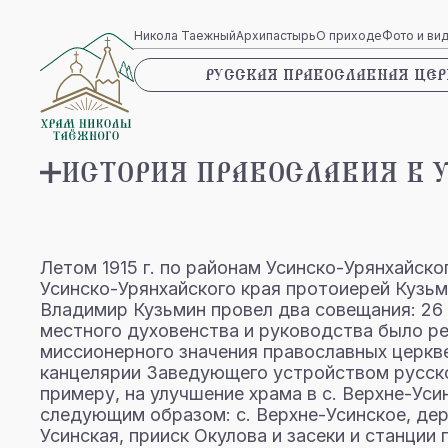
Никола Таежный
Архипастырь
О приходе
Фото и ви
РУССКАЯ ПРАВОСЛАВНАЯ ЦЕР
ИСТОРИЯ ПРАВОСЛАВИЯ В 
Летом 1915 г. по районам Усинско-Урянхайск
Усинско-Урянхайского края протоиерей Кузьм
Владимир Кузьмин провел два совещания: 26 
местного духовенства и руководства было р
миссионерного значения православных церкве
канцелярии Заведующего устройством русского
примеру, на улучшение храма в с. Верхне-Уси
следующим образом: с. Верхне-Усинское, дерев
Усинская, прииск Окулова и засеки и станции