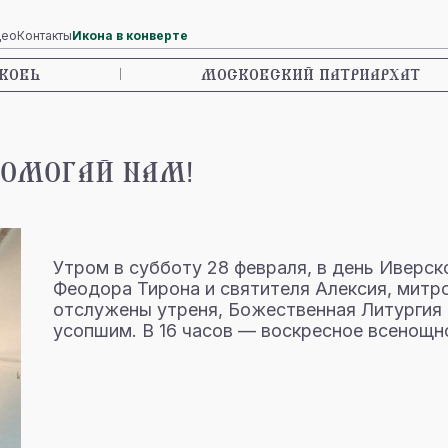
део
Контакты
Икона в конверте
КОВЬ
|
МОСКОВСКИЙ ПАТРИАРХАТ
ПОМОГАЙ НАМ!
Утром в субботу 28 февраля, в день Иверс
Феодора Тирона и святителя Алексия, митро
отслужены утреня, Божественная Литургия 
усопшим. В 16 часов — воскресное всенощн